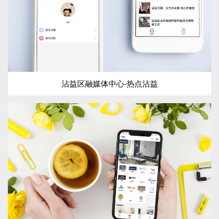
沾益区融媒体中心-热点沾益